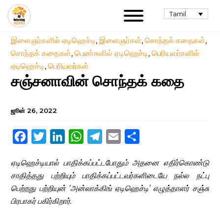
Tamil
இளைஞர்களில் ஏடிஹெச்டி
,
இளைஞர்கள்
,
சொந்தக் கதைகள்
,
சொந்தக் கதைகள்
,
பெண்களில் ஏடிஹெச்டி
,
பெரியவர்களில்
ஏடிஹெச்டி
,
பெரியவர்கள்
சஞ்சனாவின் சொந்தக் கதை
ஜூன் 26, 2022
Facebook
Twitter
LinkedIn
WhatsApp
Telegram
Email
Share
ஏடிஹெச்டியால் பாதிக்கப்பட்டபோதும் அதனை எதிர்கொண்டு
சாதித்தது பற்றியும் பாதிக்கப்பட்டவர்களிடையே நல்ல நட்பு
பெற்றது பற்றியுன் ‘அன்லாக்கிங் ஏடிஹெச்டி’ எழுத்தாளர் சஞ்சு
பிரபாகர் பகிர்கிறார்.