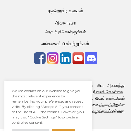
ஏடிஹெச்டி வளகள்
ஆதரவு குழு
தொடர்புக்கொள்ளுங்கள்
எங்களைப் பின்பற்றுங்கள்
பதிப்புரிமை © 2026 · ஆளாக்கிங் ஏடிஹெச்டி லிட். அனைத்து
We use cookies on our website to give you
உரிமைகளும் பாதுகாக்கப்பட்டவை
விதிமுறை
|
தனியுரிமைக் கொள்கை
the most relevant experience by
ஆளாக்கிங் ஏடிஹெச்டி லிட். மருத்துவ ஆலோசனை, நோய் கண்டறிதல்
remembering your preferences and repeat
மற்றும் சிகிச்சை வழங்குவதில்லை. எங்கள் இணையத்தளத்திலுள்ள
visits. By clicking “Accept All”, you consent
தகவல்களெல்லாம் கல்விக்குறிக்கோளுடன் மட்டுமே வழங்கப்பட்டுள்ளன.
to the use of ALL the cookies. However, you
may visit "Cookie Settings" to provide a
controlled consent.