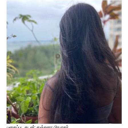
புகைப்பட கடன்: சஞ்சனா பிரபாகர்