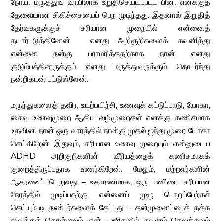
நோய், மருத்துவ வாயிலாக உறுதிசெய்யப்பட்ட பின், எனக்குத்
தேவையான சிகிச்சையைப் பெற முடிந்தது. இதனால் இறுதித்
தேர்வுகளுக்குச் சரியான முறையில் என்னைத்
தயார்படுத்தினேன். எனது அறிகுறிகளைக் கவனித்து
என்னை நன்கு பராமரித்ததற்காக நான் எனது
குடும்பத்தினருக்கும் எனது மருத்துவருக்கும் தொடர்ந்து
நன்றிகடன் பட்டுள்ளேன்.
மருந்துகளைத் தவிர, உடற்பயிற்சி, உணவுக் கட்டுப்பாடு, யோகா,
சைவ உணவுமுறை ஆகிய வழிமுறைகள் எனக்கு கணிசமாக
உதவின. நான் ஒரு வாரத்தில் நான்கு முதல் ஐந்து முறை யோகா
செய்கிறேன் இதுவும், சரியான உணவு முறையும் என்னுடைய
ADHD அறிகுறிகளின் வீரியத்தைக் கணிசமாகக்
குறைத்திருப்பதாக உணர்கிறேன். மேலும், மற்றவர்களின்
ஆதரவைப் பெறுவது – உதாரணமாக, ஒரு பணியை சரியான
நேரத்தில் முடிப்பதற்கு என்னைப் முழு பொறுப்பேற்கச்
செய்யும்படி நண்பர்களைக் கேட்பது – தன்முனைப்பைக் தக்க
வைத்துக் கொள்ளவும், என் பணிகளில் கவனம் செலுத்தவும்